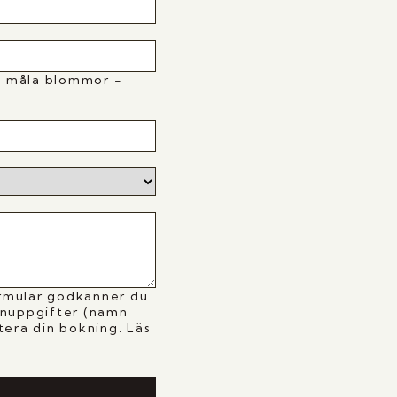
tt måla blommor -
rmulär godkänner du
onuppgifter (namn
tera din bokning. Läs
y