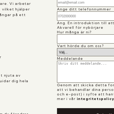
are. Vi arbetar
Ange ditt telefonnummer
 vilket hjälper
gångar på ett
Ang.
En introduktion till a
Akvarell för nybörjare
Hur många är ni?
Vart hörde du om oss?
r
Meddelande
et njuta av
uidar dig hela
Genom att skicka detta fo
att vi behandlar dina pers
och e-post) i syfte att han
mer i vår
i
ntegritetspolic