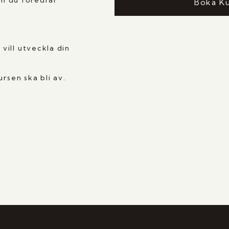
om du föredrar
Boka K
ill utveckla din
rsen ska bli av.