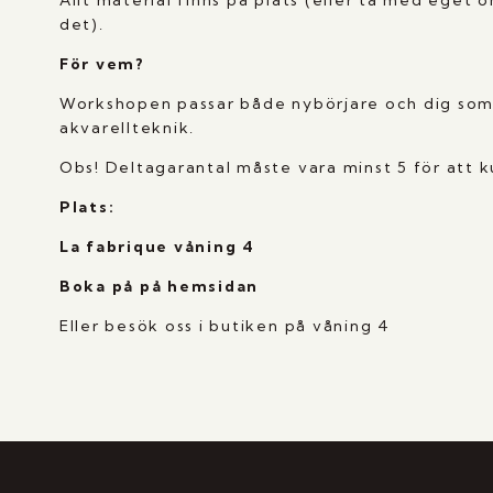
Allt material finns på plats (eller ta med eget 
det).
För vem?
Workshopen passar både nybörjare och dig som v
akvarellteknik.
Obs! Deltagarantal måste vara minst 5 för att ku
Plats:
La fabrique våning 4
Boka på på hemsidan
Eller besök oss i butiken på våning 4