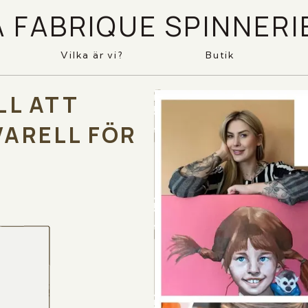
A FABRIQUE SPINNERI
Vilka är vi?
Butik
LL ATT
VARELL FÖR