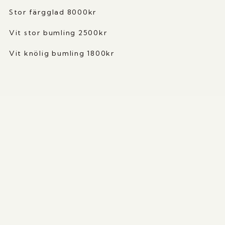
Stor färgglad 8000kr
Vit stor bumling 2500kr
Vit knölig bumling 1800kr
SPINNERIET
Spinnmästarevägen 2
Lindome
Ons - Fredag 11-15 , Lördag och Söndag 11-16
Kontakt: