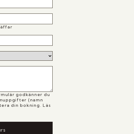
äffar
rmulär godkänner du
onuppgifter (namn
tera din bokning. Läs
y
urs