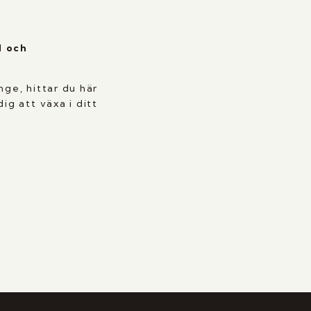
l och
nge, hittar du här
g att växa i ditt