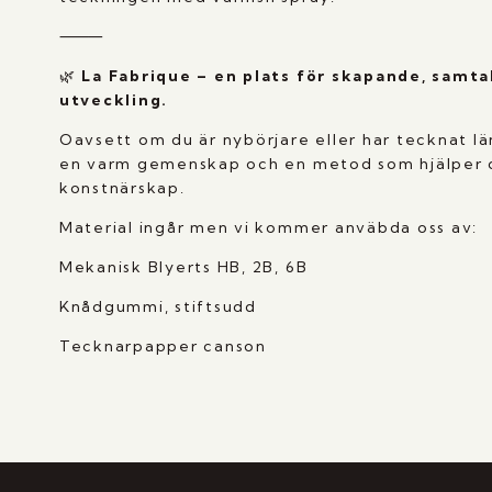
⸻
🌿
La Fabrique – en plats för skapande, samta
utveckling.
Oavsett om du är nybörjare eller har tecknat lä
en varm gemenskap och en metod som hjälper di
konstnärskap.
Material ingår men vi kommer anväbda oss av:
Mekanisk Blyerts HB, 2B, 6B
Knådgummi, stiftsudd
Tecknarpapper canson