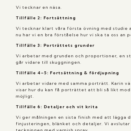
Vi tecknar en näsa.
Tillfälle 2: Fortsättning
Vi tecknar klart våra första övning med studie 
nu har vi en bra förståelse hur vi ska ta oss an p
Tillfälle 3: Porträttets grunder
Vi arbetar med grunden och proportioner, en st
går vidare till skuggningen.
Tillfälle 4–5:
Fortsättning & fördjupning
Vi arbetar vidare med samma porträtt. Karin vä
visar hur du kan få porträttet att bli så likt mo
möjligt.
Tillfälle 6: Detaljer och vit krita
Vi ger målningen en sista finish med att lägga d
finjusteringen, blänket och detaljer. Vi avsluta
teckningen med varnish spray.