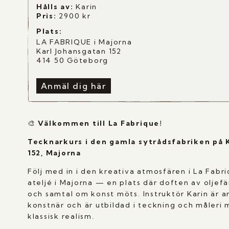
Hålls av:
Karin
Pris:
2900
kr
Plats:
LA FABRIQUE i Majorna
Karl Johansgatan 152
414 50 Göteborg
Anmäl dig här
🎨
Välkommen till La Fabrique!
Tecknarkurs i den gamla sytrådsfabriken på 
152, Majorna
Följ med in i den kreativa atmosfären i La Fabr
ateljé i Majorna — en plats där doften av oljef
och samtal om konst möts. Instruktör Karin är 
konstnär och är utbildad i teckning och måleri 
klassisk realism.