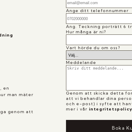
Ange ditt telefonnummer
Ang.
Teckning porträtt 6 tr
Hur många är ni?
edning
Vart hörde du om oss?
Meddelande
, en
Genom att skicka detta fo
 hur man mäter
att vi behandlar dina pers
och e-post) i syfte att han
mer i vår
i
ntegritetspolic
ugga genom att
Boka K