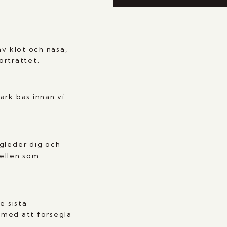
av klot och näsa,
orträttet.
ark bas innan vi
gleder dig och
dellen som
e sista
r med att försegla