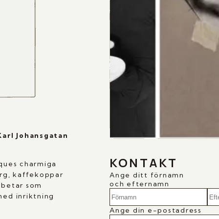
Karl Johansgatan
KONTAKT
iques charmiga
ärg, kaffekoppar
Ange ditt förnamn
och efternamn
arbetar som
med inriktning
Ange din e-postadress