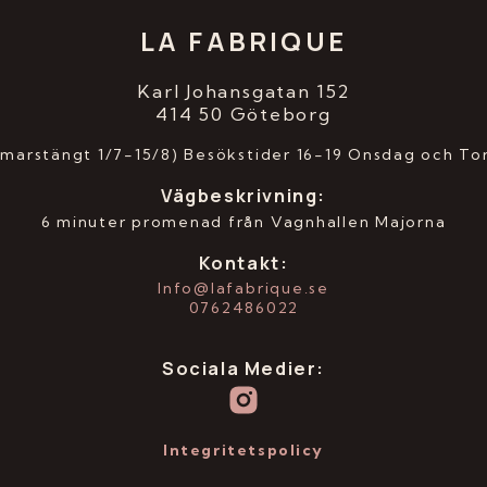
LA FABRIQUE
Karl Johansgatan 152
414 50 Göteborg
marstängt 1/7-15/8) Besökstider 16-19 Onsdag och To
Vägbeskrivning
:
6 minuter promenad från Vagnhallen Majorna
Kontakt:
Info@lafabrique.se
0762486022
Sociala Medier:
I
ntegritetspolicy