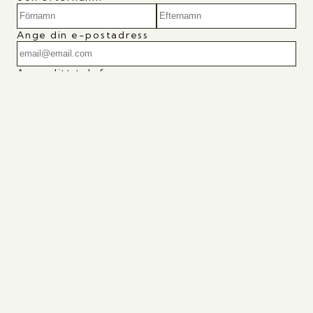
Ange din e-postadress
Ange ditt telefonnummer
Vart hörde du om oss?
Meddelande
Genom att skicka detta formulär godkänner du
att vi behandlar dina personuppgifter (namn
och e-post) i syfte att hantera din bokning. Läs
mer i vår
i
ntegritetspolicy
Skicka Förfrågan