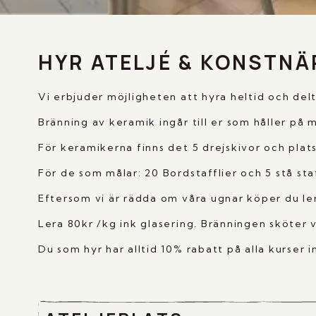
HYR ATELJÉ & KONSTNÄ
Vi erbjuder möjligheten att hyra heltid och delt
Bränning av keramik ingår till er som håller på
För keramikerna finns det 5 drejskivor och plat
För de som målar: 20 Bordstafflier och 5 stå staffl
Eftersom vi är rädda om våra ugnar köper du l
Lera 80kr /kg ink glasering. Bränningen sköter v
Du som hyr har alltid 10% rabatt på alla kurser 