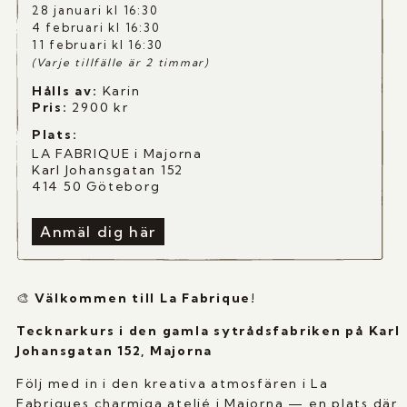
28 januari kl 16:30
4 februari kl 16:30
11 februari kl 16:30
(Varje tillfälle är 2 timmar)
Hålls av:
Karin
Pris:
2900
kr
Plats:
LA FABRIQUE i Majorna
Karl Johansgatan 152
414 50 Göteborg
Anmäl dig här
🎨
Välkommen till La Fabrique!
Tecknarkurs i den gamla sytrådsfabriken på Karl
Johansgatan 152, Majorna
Följ med in i den kreativa atmosfären i La
Fabriques charmiga ateljé i Majorna — en plats där