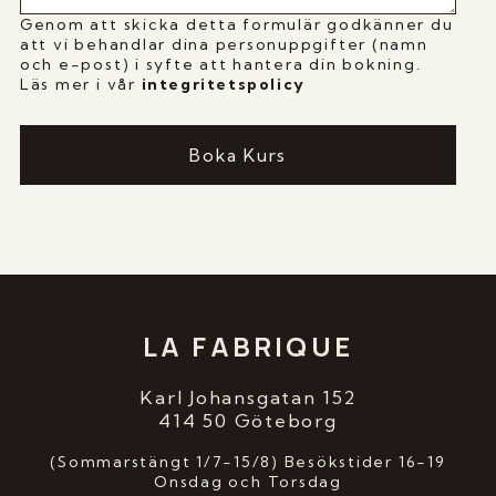
Genom att skicka detta formulär godkänner du
att vi behandlar dina personuppgifter (namn
och e-post) i syfte att hantera din bokning.
Läs mer i vår
i
ntegritetspolicy
Boka Kurs
LA FABRIQUE
Karl Johansgatan 152
414 50 Göteborg
(Sommarstängt 1/7-15/8) Besökstider 16-19
Onsdag och Torsdag