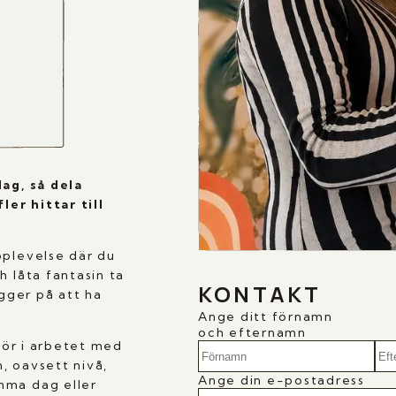
dag, så dela
ler hittar till
pplevelse där du
h låta fantasin ta
KONTAKT
igger på att ha
Ange ditt förnamn
och efternamn
ktör i arbetet med
, oavsett nivå,
Ange din e-postadress
mma dag eller