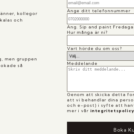
Ange ditt telefonnummer
vänner, kollegor
 kalas och
Ang.
Sip and paint Fredag
Hur många är ni?
Vart hörde du om oss?
ag, men gruppen
Meddelande
bokade så
Genom att skicka detta fo
att vi behandlar dina pers
och e-post) i syfte att han
mer i vår
i
ntegritetspolic
Boka K