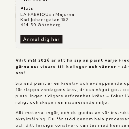
Plats:
LA FABRIQUE i Majorna
Karl Johansgatan 152
414 50 Göteborg
Anmäl dig här
Vårt mål 2026 är att ha sip an paint varje Fre
gärna oss vidare till kollegor och vänner - så f
oss!
Sip and paint är en kreativ och avslappnande u
får släppa vardagens krav, dricka något gott oc
plats. Ingen tidigare erfarenhet krävs – fokus l
roligt och skapa i en inspirerande miljö.
Allt material ingår, och du guidas av vår instru
akrylmålning. Du får stöd genom hela processen
och ditt färdiga konstverk kan tas med hem sa