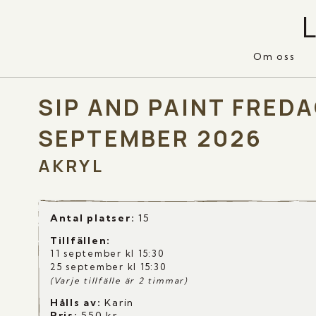
Om oss
SIP AND PAINT FRED
SEPTEMBER 2026
AKRYL
Antal platser:
15
Tillfällen
:
11 september kl 15:30
25 september kl 15:30
(Varje tillfälle är 2 timmar)
Hålls av:
Karin
Pris:
550
kr