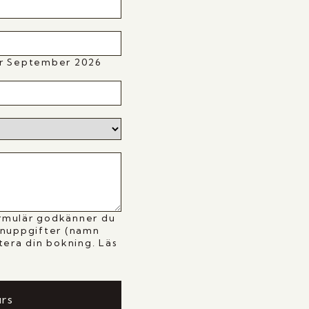
ar September 2026
rmulär godkänner du
onuppgifter (namn
tera din bokning. Läs
y
urs