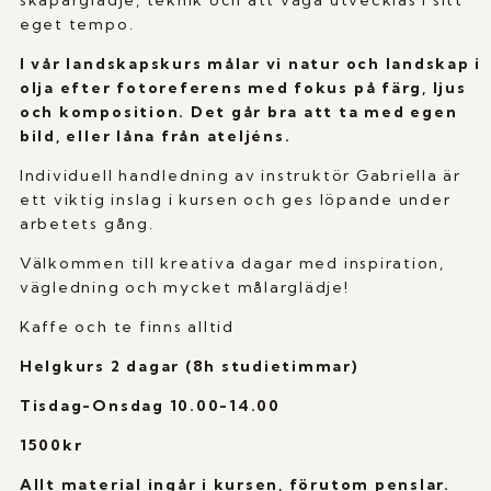
skaparglädje, teknik och att våga utvecklas i sitt
eget tempo.
I vår landskapskurs målar vi natur och landskap i
olja efter fotoreferens med fokus på färg, ljus
och komposition. Det går bra att ta med egen
bild, eller låna från ateljéns.
Individuell handledning av instruktör Gabriella är
ett viktig inslag i kursen och ges löpande under
arbetets gång.
Välkommen till kreativa dagar med inspiration,
vägledning och mycket målarglädje!
Kaffe och te finns alltid
Helgkurs 2 dagar (8h studietimmar)
Tisdag-Onsdag 10.00-14.00
1500kr
Allt material ingår i kursen, förutom penslar.