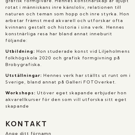
grafisk formgivare. Hennes konstnärskap är djupt
rotat i människans inre känsloliv, relationen till
naturen och teman som hopp och inre styrka. Hon
arbetar främst med akvarell och utforskar ofta
kvinnans gestalt och historia i sina verk. Hennes
konstnärliga resa har bland annat inneburit
följande:
Utbildning:
Hon studerade konst vid Liljeholmens
folkhögskola 2020 och grafisk formgivning på
Brobygrafiska.
Utställningar:
Hennes verk har ställts ut runt om i
Sverige, bland annat på Galleri FOTOverket.
Workshops:
Utöver eget skapande erbjuder hon
akvarellkurser för den som vill utforska sitt eget
skapande
KONTAKT
Ange ditt förnamn